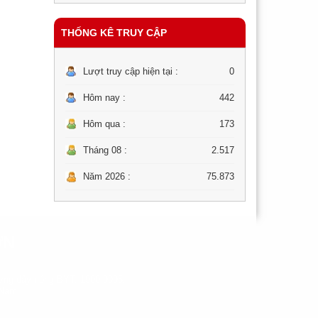
THỐNG KÊ TRUY CẬP
Lượt truy cập hiện tại :
0
Hôm nay :
442
Hôm qua :
173
Tháng 08 :
2.517
Năm 2026 :
75.873
ƠN
ng dây nóng BYT: 1900-9095.
 Nam