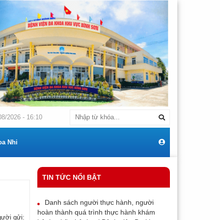
THÔNG BÁO Về việc: Mời chào giá cạnh tranh mua sắm máy điều hoà thư
08/2026 - 16:10
oa Nhi
TIN TỨC NỔI BẬT
Danh sách người thực hành, người
hoàn thành quá trình thực hành khám
ười gửi: