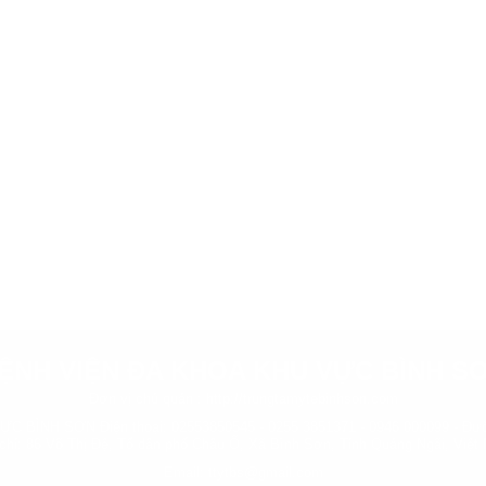
ỆNH VIỆN ĐA KHOA KHU VỰC BÌNH S
Đơn vị chủ quản :
http://trungtamytebinhson.com
BÌNH SƠN Điện thoại: 02553850545 - 0255 3851371 - 0946 000099 - Đườ
 chỉ: 86 Võ Thị Đệ, Tổ dân phố Châu Ổ, Xã Bình Sơn, Tỉnh Quảng Ngãi, Việt
Email: ttytbs@gmail.com