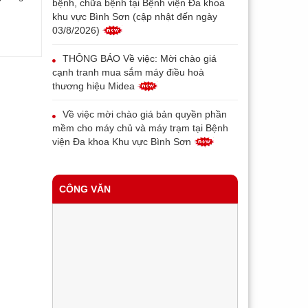
bệnh, chữa bệnh tại Bệnh viện Đa khoa
khu vực Bình Sơn (cập nhật đến ngày
03/8/2026)
THÔNG BÁO Về việc: Mời chào giá
cạnh tranh mua sắm máy điều hoà
thương hiệu Midea
Về việc mời chào giá bản quyền phần
mềm cho máy chủ và máy trạm tại Bệnh
viện Đa khoa Khu vực Bình Sơn
THÔNG BÁO V/v thay đổi địa chỉ, tên
gọi và mẫu con dấu của Bệnh viện đa
CÔNG VĂN
khoa khu vực Bình Sơn
Về việc mời chào giá máy in bill phục vụ
triển khai bệnh án điện tử tại Trung tâm Y
tế Bình Sơn
Về việc mời chào giá thiết bị đầu đọc
vân tay cho bệnh nhân phục vụ triển khai