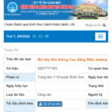
 hoàn thành quá trình thực hành khám bệnh, chữa bệnh tại Bệnh viện Đa k
Thứ 7, 8/8/2026
13
:
17
:
06
Toggle
navigat
Trang chủ
Tiêu đề văn bản
Mở lớp liên thông Cao đẳng Điều dưỡng v
Số hiệu
182/TTYT-BS
Cơ quan ban h
Phạm vi
Trung tâm Y tế huyện Bình Sơn
Ngày ban hành
Ngày hiệu lực
Trạng thái
Loại tài liệu
Công văn
Người ký
Tài liệu đính kèm
File đính kèm
Tải về tại đây