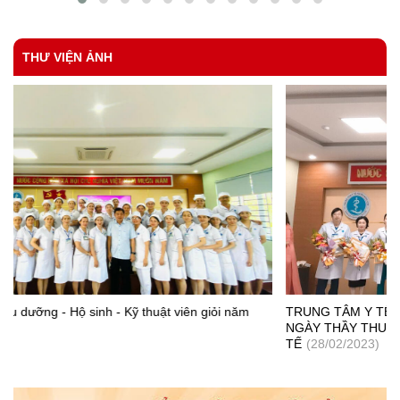
thị trấn.
THƯ VIỆN ẢNH
TRUNG TÂM Y TẾ BÌNH SƠN TỔ CHỨC KỶ NIỆM 68 NĂM
NGÀY THẦY THUỐC VÀ TRAO THƯỞNG CHO NHÂN VIÊN Y
TẾ
(28/02/2023)