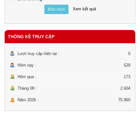
Xem kết quả
Bình chọn
THỐNG KÊ TRUY CẬP
Lượt truy cập hiện tại :
0
Hôm nay :
529
Hôm qua :
173
Tháng 08 :
2.604
Năm 2026 :
75.960
BỆNH VIỆN ĐA KHOA KHU VỰC
BÌNH SƠN