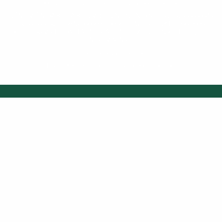
Đơn vị chủ quản :
http://trungtamytebinhson.com
BỆNH VIỆN ĐA KHOA KHU VỰC BÌNH SƠN Điện thoại: 02553850545
- 0255 3851371 - 0946 000099 - Đường dây nóng BYT: 1900-9095.
Địa chỉ: 86 Võ Thị Đệ, Tổ dân phố Châu Ổ, Xã Bình Sơn, Tỉnh Quảng
Ngãi, Việt Nam
Email: ttytbs@gmail.com
Trang Điện tử: http://trungtamytebinhson.com