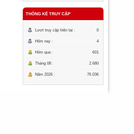
THỐNG KÊ TRUY CẬP
Lượt truy cập hiện tại :
0
Hôm nay :
4
Hôm qua :
601
Tháng 08 :
2.680
Năm 2026 :
76.036
ƠN
ng dây nóng BYT: 1900-9095.
 Nam