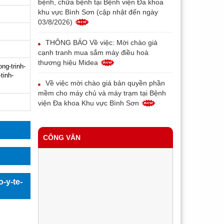
bệnh, chữa bệnh tại Bệnh viện Đa khoa
khu vực Bình Sơn (cập nhật đến ngày
03/8/2026)
THÔNG BÁO Về việc: Mời chào giá
cạnh tranh mua sắm máy điều hoà
thương hiệu Midea
g-trinh-
tinh-
Về việc mời chào giá bản quyền phần
mềm cho máy chủ và máy trạm tại Bệnh
viện Đa khoa Khu vực Bình Sơn
THÔNG BÁO V/v thay đổi địa chỉ, tên
gọi và mẫu con dấu của Bệnh viện đa
CÔNG VĂN
khoa khu vực Bình Sơn
Về việc mời chào giá máy in bill phục vụ
triển khai bệnh án điện tử tại Trung tâm Y
-y-te-
tế Bình Sơn
Về việc mời chào giá thiết bị đầu đọc
vân tay cho bệnh nhân phục vụ triển khai