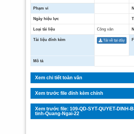
Hoạt động chuyên mô
Phần mề
Thông
Chỉ đ
Phạm vi
N
Hoạt động phong trào
Biểu m
Hoạt 
Thể t
Ngày hiệu lực
T
Loại tài liệu
Liên kết - Hợp tác
Công văn
Hoạt 
Hoạt 
N
Tài liệu đính kèm
F
Tải về tại đây
Gương mặt tiêu biểu
Hoạt 
Bác sĩ
Lãnh 
Mô tả
Xem chi tiết toàn văn
Xem trước file đính kèm chính
Xem trước file: 109-QD-SYT-QUYET-DINH-Ba
tinh-Quang-Ngai-22