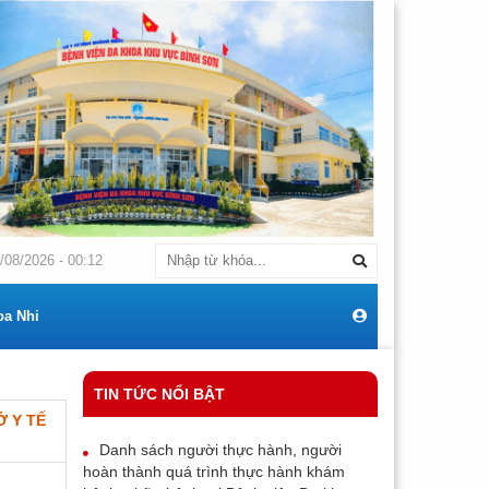
THÔNG BÁO Về việc: Mời chào giá cạnh tranh mua sắm máy điều hoà thư
/08/2026 - 00:12
oa Nhi
TIN TỨC NỔI BẬT
 Y TẾ
Danh sách người thực hành, người
hoàn thành quá trình thực hành khám