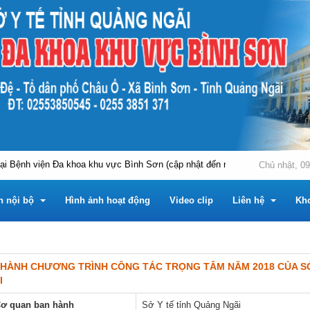
Bệnh viện Đa khoa khu vực Bình Sơn (cập nhật đến ngày 03/8/2026)
Chủ nhật, 09
n nội bộ
Hình ảnh hoạt động
Video clip
Liên hệ
Kh
 HÀNH CHƯƠNG TRÌNH CÔNG TÁC TRỌNG TÂM NĂM 2018 CỦA SỞ
m
 nội bộ
Tài liệu chuyên môn
Hỏi đáp
I
Trung tâm
u chuyên môn
 tin công khai
Phần mềm tiện ích
ơ quan ban hành
Sở Y tế tỉnh Quảng Ngãi