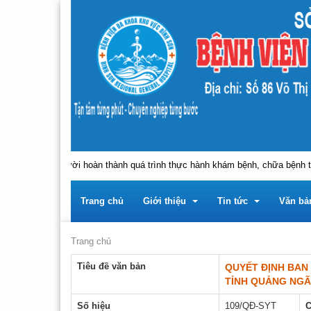
ực hành, người hoàn thành quá trình thực hành khám bệnh, chữa bệnh tại 
Trang chủ
Giới thiệu
Tin tức
Văn bả
Trang chủ
Tiêu đề văn bản
QUYẾT ĐỊNH BAN
Trung tâm
Giới thiệu về Trung tâ
Tin tức - sự kiện
Tài liệu
TỈNH QUẢNG NGÃ
Lãnh đạo
Giới thiệu về Đảng bộ 
Thông báo
Tài liệ
Thông
Số hiệu
109/QĐ-SYT
C