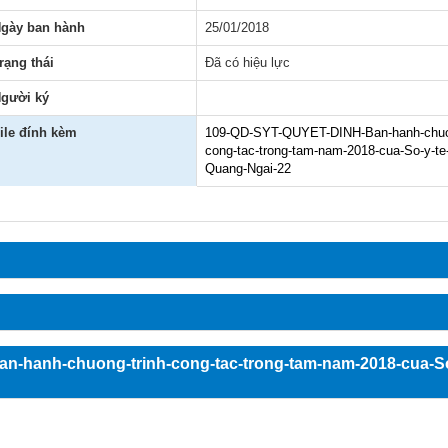
n
m tiện ích
 báo
ạo chuyên môn
Tài liệu nội bộ
gày ban hành
25/01/2018
ẫu
động khoa
hao
Tài liệu chuyên môn
rạng thái
Đã có hiệu lực
động khác
động công đoàn
gười ký
Phần mềm tiện ích
ile đính kèm
109-QD-SYT-QUYET-DINH-Ban-hanh-chuon
động khác
 tiêu biểu
Tài liệu nội bộ
cong-tac-trong-tam-nam-2018-cua-So-y-te-
Quang-Ngai-22
đạo
n-hanh-chuong-trinh-cong-tac-trong-tam-nam-2018-cua-So