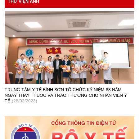
THƯ VIỆN ẢNH
TRUNG TÂM Y TẾ BÌNH SƠN TỔ CHỨC KỶ NIỆM 68 NĂM
NGÀY THẦY THUỐC VÀ TRAO THƯỞNG CHO NHÂN VIÊN Y
TẾ
(28/02/2023)