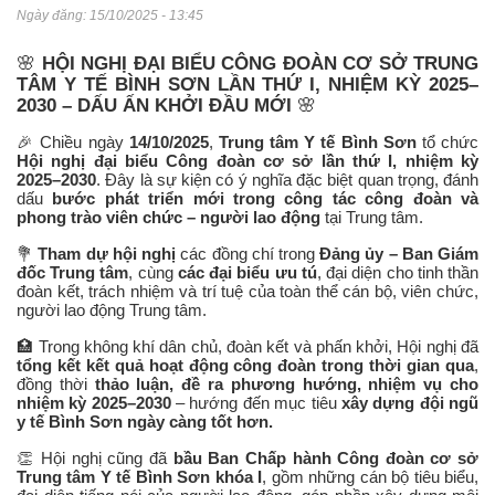
Ngày đăng:
15/10/2025 - 13:45
🌸
HỘI NGHỊ ĐẠI BIỂU CÔNG ĐOÀN CƠ SỞ TRUNG
TÂM Y TẾ BÌNH SƠN LẦN THỨ I, NHIỆM KỲ 2025–
2030 – DẤU ẤN KHỞI ĐẦU MỚI
🌸
🎉 Chiều ngày
14/10/2025
,
Trung tâm Y tế Bình Sơn
tổ chức
Hội nghị đại biểu Công đoàn cơ sở lần thứ I, nhiệm kỳ
2025–2030
. Đây là sự kiện có ý nghĩa đặc biệt quan trọng, đánh
dấu
bước phát triển mới trong công tác công đoàn và
phong trào viên chức – người lao động
tại Trung tâm.
💐
Tham dự hội nghị
các đồng chí trong
Đảng ủy – Ban Giám
đốc Trung tâm
, cùng
các đại biểu ưu tú
, đại diện cho tinh thần
đoàn kết, trách nhiệm và trí tuệ của toàn thể cán bộ, viên chức,
người lao động Trung tâm.
🏥 Trong không khí dân chủ, đoàn kết và phấn khởi, Hội nghị đã
tổng kết kết quả hoạt động công đoàn trong thời gian qua
,
đồng thời
thảo luận, đề ra phương hướng, nhiệm vụ cho
nhiệm kỳ 2025–2030
– hướng đến mục tiêu
xây dựng đội ngũ
y tế Bình Sơn ngày càng tốt hơn.
👏 Hội nghị cũng đã
bầu Ban Chấp hành Công đoàn cơ sở
Trung tâm Y tế Bình Sơn khóa I
, gồm những cán bộ tiêu biểu,