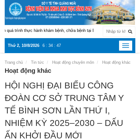
rình thực hành khám bệnh, chữa bệnh tại Bệnh viện Đa khoa khu vực Bình 
Thứ 2, 10/8/2026
6
:
34
:
48
Toggle
navigat
Trang chủ
Tin tức
Hoạt động chuyên môn
Hoạt động khác
Hoạt động khác
HỘI NGHỊ ĐẠI BIỂU CÔNG
ĐOÀN CƠ SỞ TRUNG TÂM Y
TẾ BÌNH SƠN LẦN THỨ I,
NHIỆM KỲ 2025–2030 – DẤU
ẤN KHỞI ĐẦU MỚI