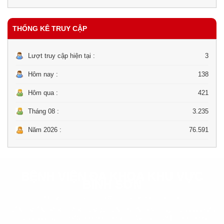
THỐNG KÊ TRUY CẬP
Lượt truy cập hiện tại :
3
Hôm nay :
138
Hôm qua :
421
Tháng 08 :
3.235
Năm 2026 :
76.591
BỆNH VIỆN ĐA KHOA KHU VỰC
BÌNH SƠN
Đơn vị chủ quản :
http://trungtamytebinhson.com
BỆNH VIỆN ĐA KHOA KHU VỰC BÌNH SƠN Điện thoại: 02553850545
- 0255 3851371 - 0946 000099 - Đường dây nóng BYT: 1900-9095.