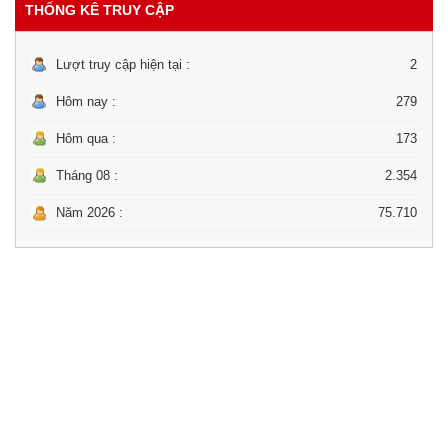
THỐNG KÊ TRUY CẬP
Lượt truy cập hiện tại :
2
Hôm nay :
279
Hôm qua :
173
Tháng 08 :
2.354
Năm 2026 :
75.710
BỆNH VIỆN ĐA KHOA KHU VỰC
BÌNH SƠN
Đơn vị chủ quản :
http://trungtamytebinhson.com
BỆNH VIỆN ĐA KHOA KHU VỰC BÌNH SƠN Điện thoại: 02553850545
- 0255 3851371 - 0946 000099 - Đường dây nóng BYT: 1900-9095.
Địa chỉ: 86 Võ Thị Đệ, Tổ dân phố Châu Ổ, Xã Bình Sơn, Tỉnh Quảng
Ngãi, Việt Nam
Email: ttytbs@gmail.com