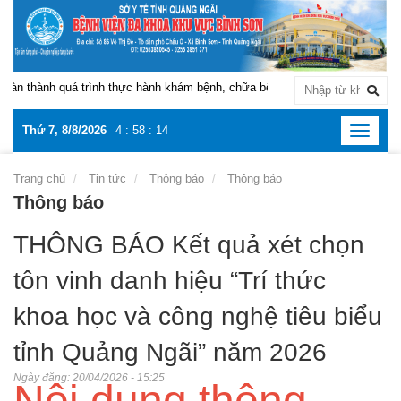
n thành quá trình thực hành khám bệnh, chữa bệnh tại Bệnh viện Đa khoa k
Thứ 7, 8/8/2026
4
:
58
:
15
Toggle
navigat
Trang chủ
Tin tức
Thông báo
Thông báo
Thông báo
THÔNG BÁO Kết quả xét chọn
tôn vinh danh hiệu “Trí thức
khoa học và công nghệ tiêu biểu
tỉnh Quảng Ngãi” năm 2026
Ngày đăng:
20/04/2026 - 15:25
Nội dung thông