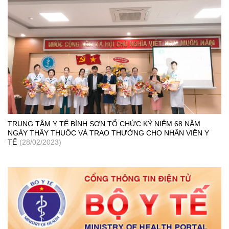
TRUNG TÂM Y TẾ BÌNH SƠN TỔ CHỨC KỶ NIỆM 68 NĂM
NGÀY THẦY THUỐC VÀ TRAO THƯỞNG CHO NHÂN VIÊN Y
TẾ
(28/02/2023)