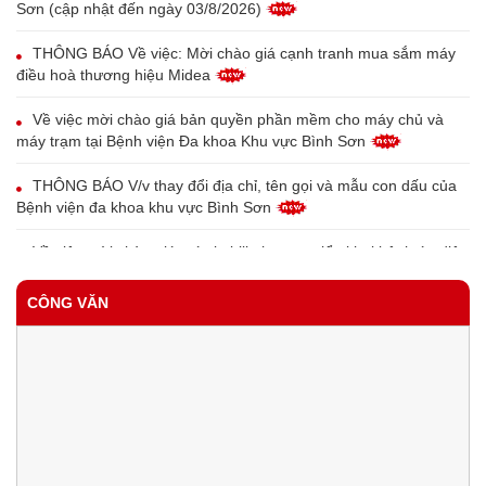
Sơn (cập nhật đến ngày 03/8/2026)
THÔNG BÁO Về việc: Mời chào giá cạnh tranh mua sắm máy
điều hoà thương hiệu Midea
Về việc mời chào giá bản quyền phần mềm cho máy chủ và
máy trạm tại Bệnh viện Đa khoa Khu vực Bình Sơn
THÔNG BÁO V/v thay đổi địa chỉ, tên gọi và mẫu con dấu của
Bệnh viện đa khoa khu vực Bình Sơn
Về việc mời chào giá máy in bill phục vụ triển khai bệnh án điện
tử tại Trung tâm Y tế Bình Sơn
CÔNG VĂN
Về việc mời chào giá thiết bị đầu đọc vân tay cho bệnh nhân
phục vụ triển khai bệnh án điện tử tại Trung tâm Y tế Bình Sơn
QUYẾT ĐỊNH Công khai tình hình thực hiện dự toán thu - chi
ngân sách 6 tháng đầu năm 2026
QUYẾT ĐỊNH Về việc công bố công khai dự toán thu, chỉ ngân