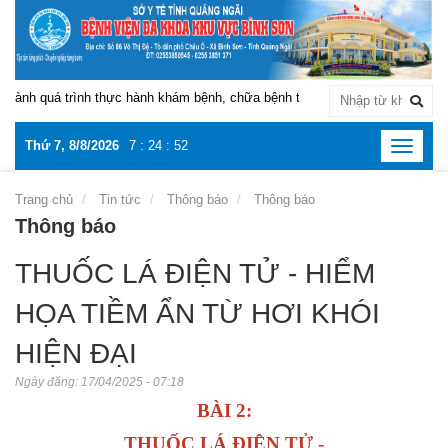
nh quá trình thực hành khám bệnh, chữa bệnh tại Bệnh viện Đa khoa khu vự
Thứ 7, 8/8/2026
7
:
24
:
52
Toggle
navigat
Trang chủ
Tin tức
Thông báo
Thông báo
Thông báo
THUỐC LÁ ĐIỆN TỬ - HIỂM
HỌA TIỀM ẨN TỪ HƠI KHÓI
HIỆN ĐẠI
Ngày đăng:
17/04/2025 - 07:18
BÀI 2:
THUỐC LÁ ĐIỆN TỬ -