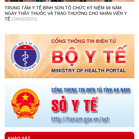
TRUNG TÂM Y TẾ BÌNH SƠN TỔ CHỨC KỶ NIỆM 68 NĂM
NGÀY THẦY THUỐC VÀ TRAO THƯỞNG CHO NHÂN VIÊN Y
TẾ
(28/02/2023)
KHẢO SÁT