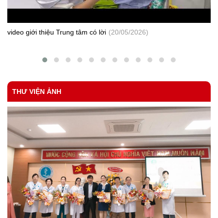
Số 338/SYT-NVY
Tăng cường công tác khám chữa bệnh và phòng, chống dịch
bệnh sau Tết và mùa Lễ hội
CV 76-KSBT
video giới thiệu Trung tâm có lời
(20/05/2026)
Tham mưu ban hành quyết định số lượng, thành phần và mức chi
cho cán bộ làm công tác phòng, chống HIV/ AIDS tại xã, phường,
thị trấn.
THƯ VIỆN ẢNH