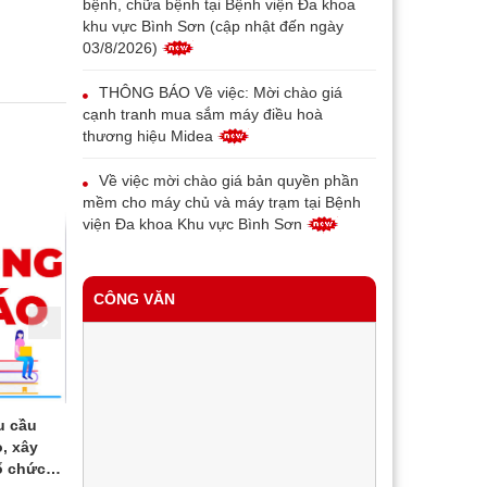
bệnh, chữa bệnh tại Bệnh viện Đa khoa
khu vực Bình Sơn (cập nhật đến ngày
03/8/2026)
THÔNG BÁO Về việc: Mời chào giá
cạnh tranh mua sắm máy điều hoà
thương hiệu Midea
Về việc mời chào giá bản quyền phần
mềm cho máy chủ và máy trạm tại Bệnh
viện Đa khoa Khu vực Bình Sơn
THÔNG BÁO V/v thay đổi địa chỉ, tên
gọi và mẫu con dấu của Bệnh viện đa
CÔNG VĂN
khoa khu vực Bình Sơn
Về việc mời chào giá máy in bill phục vụ
triển khai bệnh án điện tử tại Trung tâm Y
tế Bình Sơn
Trung tâm Y tế Bình Sơn có nhu cầu
Danh sách 
Về việc mời chào giá thiết bị đầu đọc
, xây
tiếp nhận báo giá để tham khảo, xây
người hoàn 
vân tay cho bệnh nhân phục vụ triển khai
ổ chức
dựng giá gói thầu, làm cơ sở tổ chức
khám bệnh, 