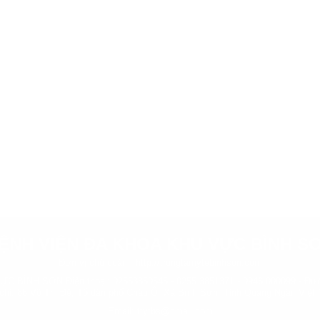
ỆNH VIỆN ĐA KHOA KHU VỰC BÌNH S
Đơn vị chủ quản :
http://trungtamytebinhson.com
BÌNH SƠN Điện thoại: 02553850545 - 0255 3851371 - 0946 000099 - Đườ
 chỉ: 86 Võ Thị Đệ, Tổ dân phố Châu Ổ, Xã Bình Sơn, Tỉnh Quảng Ngãi, Việt
Email: ttytbs@gmail.com