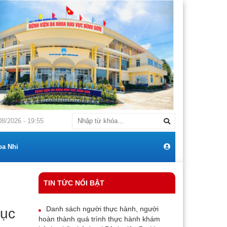
G BÁO Về việc: Mời chào giá cạnh tranh mua sắm máy điều hoà thương h
08/2026 - 19:55
oa Nhi
TIN TỨC NỔI BẬT
Danh sách người thực hành, người
hục
hoàn thành quá trình thực hành khám