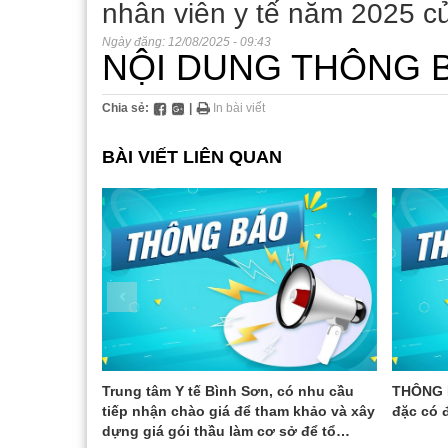
nhân viên y tế năm 2025 c
Hoạt động chuyên mô
Phần mề
Thông
Chỉ đ
Ngày đăng:
12/08/2025 - 09:43
NỘI DUNG THÔNG 
Hoạt động phong trào
Biểu m
Hoạt 
Thể t
Liên kết - Hợp tác
Hoạt 
Hoạt 
Chia sẻ:
|
In bài viết
Gương mặt tiêu biểu
Hoạt 
Bác sĩ
BÀI VIẾT LIÊN QUAN
Lãnh 
Trung tâm Y
Trung tâm Y tế Bình Sơn, có nhu cầu
THÔNG B
cầu tiếp
tiếp nhận chào giá để tham khảo và xây
đặc có
, xây dựng
dựng giá gói thầu làm cơ sở để tổ