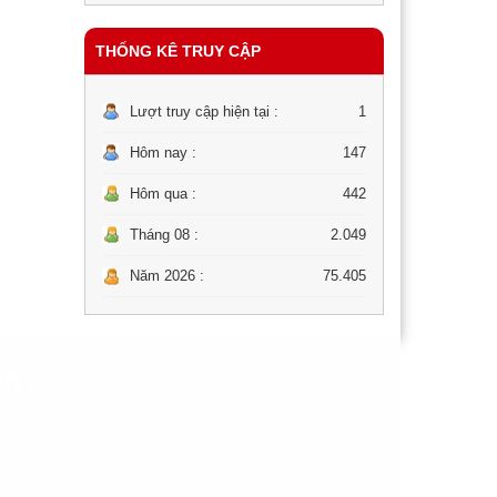
THỐNG KÊ TRUY CẬP
Lượt truy cập hiện tại :
1
Hôm nay :
147
Hôm qua :
442
Tháng 08 :
2.049
Năm 2026 :
75.405
ƠN
ng dây nóng BYT: 1900-9095.
 Nam