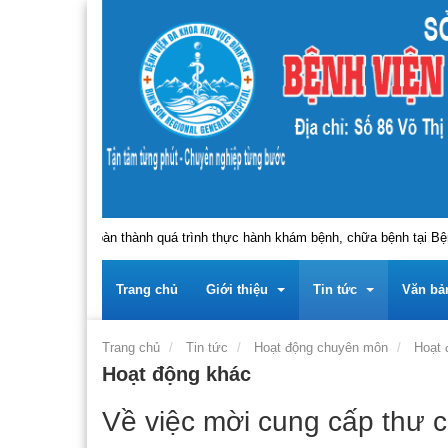
nh, người hoàn thành quá trình thực hành khám bệnh, chữa bệnh tại Bệnh v
Trang chủ
Giới thiệu
Tin tức
Văn bả
Trang chủ
Tin tức
Hoạt động chuyên môn
Hoạt 
Hoạt động khác
Trung tâm
Giới thiệu về Trung tâ
Tin tức - sự kiện
Tài liệu
Về việc mời cung cấp thư c
Lãnh đạo
Giới thiệu về Đảng bộ 
Thông báo
Tài liệ
Thông