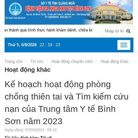
n thành quá trình thực hành khám bệnh, chữa bệnh tại Bệnh viện Đa khoa k
Thứ 5, 6/8/2026
22
:
19
:
23
Toggle
navigat
Trang chủ
Tin tức
Hoạt động chuyên môn
Hoạt động khác
Hoạt động khác
Kế hoạch hoạt động phòng
chống thiên tai và Tìm kiếm cứu
nạn của Trung tâm Y tế Bình
Sơn năm 2023
Ngày đăng:
07/09/2023 - 08:18
Tài liệu đính kèm:
Tải về