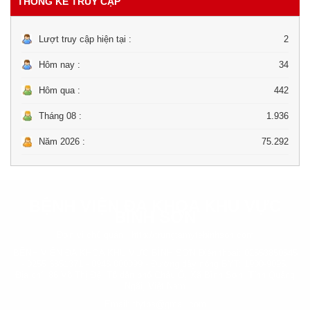
THỐNG KÊ TRUY CẬP
Lượt truy cập hiện tại :
2
Hôm nay :
34
Hôm qua :
442
Tháng 08 :
1.936
Năm 2026 :
75.292
BỆNH VIỆN ĐA KHOA KHU VỰC
BÌNH SƠN
Đơn vị chủ quản :
http://trungtamytebinhson.com
BỆNH VIỆN ĐA KHOA KHU VỰC BÌNH SƠN Điện thoại: 02553850545
- 0255 3851371 - 0946 000099 - Đường dây nóng BYT: 1900-9095.
Địa chỉ: 86 Võ Thị Đệ, Tổ dân phố Châu Ổ, Xã Bình Sơn, Tỉnh Quảng
Ngãi, Việt Nam
Email: ttytbs@gmail.com