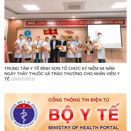
TRUNG TÂM Y TẾ BÌNH SƠN TỔ CHỨC KỶ NIỆM 68 NĂM
NGÀY THẦY THUỐC VÀ TRAO THƯỞNG CHO NHÂN VIÊN Y
TẾ
(28/02/2023)