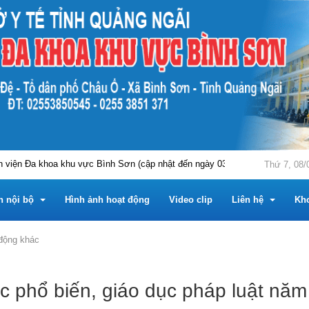
ện Đa khoa khu vực Bình Sơn (cập nhật đến ngày 03/8/2026)
THÔNG 
Thứ 7, 08/
n nội bộ
Hình ảnh hoạt động
Video clip
Liên hệ
Kh
động khác
m
 nội bộ
Tài liệu chuyên môn
Hỏi đáp
ác phổ biến, giáo dục pháp luật năm
Trung tâm
u chuyên môn
 tin công khai
Phần mềm tiện ích