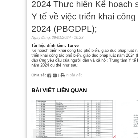
2024 Thực hiện Kế hoạch 
Hoạt động chuyên mô
Phần mề
Thông
Chỉ đ
Y tế về việc triển khai côn
Hoạt động phong trào
Biểu m
Hoạt 
Thể t
2024 (PBGDPL);
Liên kết - Hợp tác
Hoạt 
Hoạt 
Ngày đăng:
29/01/2024 - 10:23
Gương mặt tiêu biểu
Hoạt 
Bác sĩ
Tài liệu đính kèm:
Tải về
Kế hoạch triển khai công tác phổ biến, giáo dục pháp luậ
Lãnh 
triển khai công tác phổ biến, giáo dục pháp luật năm 202
đáp ứng yêu cầu của người dân và xã hội; Trung tâm Y tế 
năm 2024 cụ thể như sau:
Chia sẻ:
|
In bài viết
BÀI VIẾT LIÊN QUAN