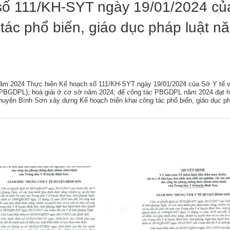
số 111/KH-SYT ngày 19/01/2024 củ
n
m tiện ích
 báo
ạo chuyên môn
Tài liệu nội bộ
g tác phổ biến, giáo dục pháp luật n
ẫu
động khoa
hao
Tài liệu chuyên môn
động khác
động công đoàn
Phần mềm tiện ích
động khác
 tiêu biểu
Tài liệu nội bộ
t năm 2024 Thực hiện Kế hoạch số 111/KH-SYT ngày 19/01/2024 của Sở Y tế v
đạo
4 (PBGDPL); hoà giải ở cơ sở năm 2024; để công tác PBGDPL năm 2024 đạt h
huyện Bình Sơn xây dựng Kế hoạch triển khai công tác phổ biến, giáo dục ph