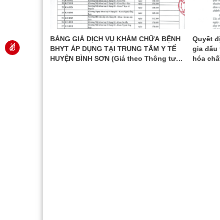
ế đã triển
BẢNG GIÁ DỊCH VỤ KHÁM CHỮA BỆNH
Quyết đ
g cao
BHYT ÁP DỤNG TẠI TRUNG TÂM Y TẾ
gia đấu 
hông tin
HUYỆN BÌNH SƠN (Giá theo Thông tư
hóa chất
ình thức
22/2023/TT-BYT ngày 17 tháng 11 năm
sinh ph
tuyến đến
2023 của Bộ Y tế)
dịch, k
 thể cán bộ
tế huyệ
ịa bàn tỉnh.
Trung tâm Y tế huyện Bình Sơn, Xanh -
TRUNG
Sạch - Đẹp
(10/07/2024)
XANH 