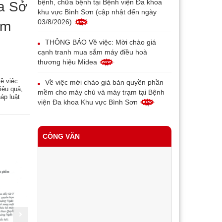
bệnh, chữa bệnh tại Bệnh viện Đa khoa
a Sở
khu vực Bình Sơn (cập nhật đến ngày
03/8/2026)
ăm
THÔNG BÁO Về việc: Mời chào giá
cạnh tranh mua sắm máy điều hoà
thương hiệu Midea
ề việc
Về việc mời chào giá bản quyền phần
iệu quả,
mềm cho máy chủ và máy trạm tại Bệnh
áp luật
viện Đa khoa Khu vực Bình Sơn
THÔNG BÁO V/v thay đổi địa chỉ, tên
gọi và mẫu con dấu của Bệnh viện đa
CÔNG VĂN
khoa khu vực Bình Sơn
Về việc mời chào giá máy in bill phục vụ
triển khai bệnh án điện tử tại Trung tâm Y
tế Bình Sơn
Về việc mời chào giá thiết bị đầu đọc
vân tay cho bệnh nhân phục vụ triển khai