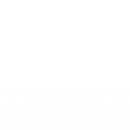
ỆNH VIỆN ĐA KHOA KHU VỰC BÌNH S
Đơn vị chủ quản :
http://trungtamytebinhson.com
BÌNH SƠN Điện thoại: 02553850545 - 0255 3851371 - 0946 000099 - Đườ
 chỉ: 86 Võ Thị Đệ, Tổ dân phố Châu Ổ, Xã Bình Sơn, Tỉnh Quảng Ngãi, Việt
Email: ttytbs@gmail.com