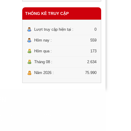
THỐNG KÊ TRUY CẬP
Lượt truy cập hiện tại :
0
Hôm nay :
559
Hôm qua :
173
Tháng 08 :
2.634
Năm 2026 :
75.990
ƠN
ng dây nóng BYT: 1900-9095.
 Nam