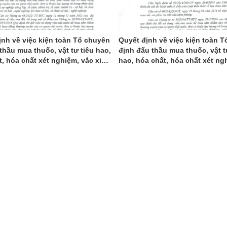
ịnh về việc kiện toàn Tổ chuyên
Quyết định về việc kiện toàn T
thầu mua thuốc, vật tư tiêu hao,
định đấu thầu mua thuốc, vật t
, hóa chất xét nghiệm, vắc xin
hao, hóa chất, hóa chất xét ng
ẩm cho công tác phòng chống
xin sinh phẩm cho công tác p
hám chữa bệnh của Trung tâm Y
chống dịch, khám chữa bệnh c
n Bình Sơn
tâm Y tế huyện Bình Sơn
 TÂM Y TẾ HUYỆN BÌNH SƠN
Phòng Tiêm Chủng Dịch Vụ Bệnh
SẠCH ĐẸP
(24/03/2023)
Bình Sơn
(24/01/2022)