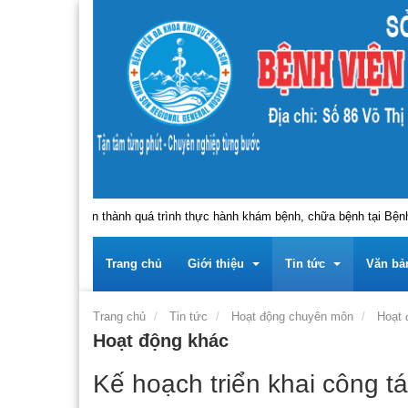
, người hoàn thành quá trình thực hành khám bệnh, chữa bệnh tại Bệnh vi
Trang chủ
Giới thiệu
Tin tức
Văn bả
Trang chủ
Tin tức
Hoạt động chuyên môn
Hoạt 
Hoạt động khác
Trung tâm
Giới thiệu về Trung tâ
Tin tức - sự kiện
Tài liệu
Kế hoạch triển khai công t
Lãnh đạo
Giới thiệu về Đảng bộ 
Thông báo
Tài liệ
Thông