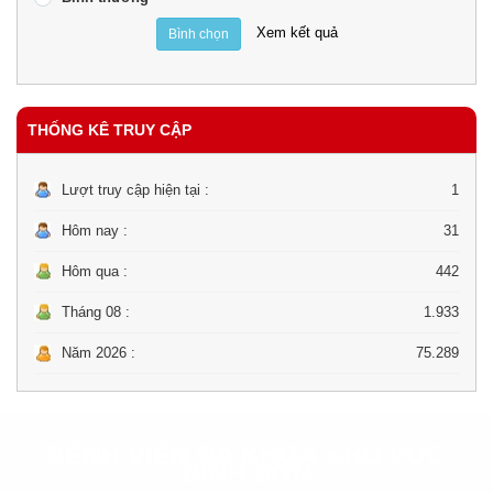
Xem kết quả
Bình chọn
THỐNG KÊ TRUY CẬP
Lượt truy cập hiện tại :
1
Hôm nay :
31
Hôm qua :
442
Tháng 08 :
1.933
Năm 2026 :
75.289
BỆNH VIỆN ĐA KHOA KHU VỰC
BÌNH SƠN