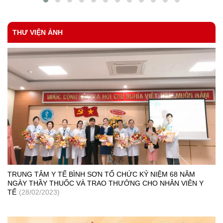
THƯ VIỆN ẢNH
TRUNG TÂM Y TẾ BÌNH SƠN TỔ CHỨC KỶ NIỆM 68 NĂM
NGÀY THẦY THUỐC VÀ TRAO THƯỞNG CHO NHÂN VIÊN Y
TẾ
(28/02/2023)