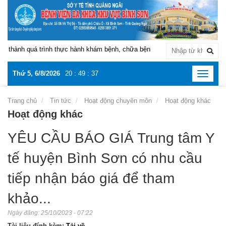
thành quá trình thực hành khám bệnh, chữa bệnh tại Bệnh viện Đa khoa khu
Thứ 5, 6/8/2026
20
:
49
:
38
Toggle
navigat
Trang chủ
Tin tức
Hoạt động chuyên môn
Hoạt động khác
Hoạt động khác
YÊU CẦU BÁO GIÁ Trung tâm Y
tế huyện Bình Sơn có nhu cầu
tiếp nhận báo giá để tham
khảo...
Ngày đăng:
25/10/2023 - 07:22
Tài liệu đính kèm:
Tải về