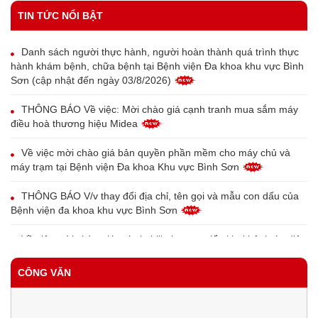
TIN TỨC NỔI BẬT
Danh sách người thực hành, người hoàn thành quá trình thực
hành khám bệnh, chữa bệnh tại Bệnh viện Đa khoa khu vực Bình
Sơn (cập nhật đến ngày 03/8/2026)
THÔNG BÁO Về việc: Mời chào giá cạnh tranh mua sắm máy
điều hoà thương hiệu Midea
Về việc mời chào giá bản quyền phần mềm cho máy chủ và
máy trạm tại Bệnh viện Đa khoa Khu vực Bình Sơn
THÔNG BÁO V/v thay đổi địa chỉ, tên gọi và mẫu con dấu của
Bệnh viện đa khoa khu vực Bình Sơn
Về việc mời chào giá máy in bill phục vụ triển khai bệnh án điện
tử tại Trung tâm Y tế Bình Sơn
CÔNG VĂN
Về việc mời chào giá thiết bị đầu đọc vân tay cho bệnh nhân
phục vụ triển khai bệnh án điện tử tại Trung tâm Y tế Bình Sơn