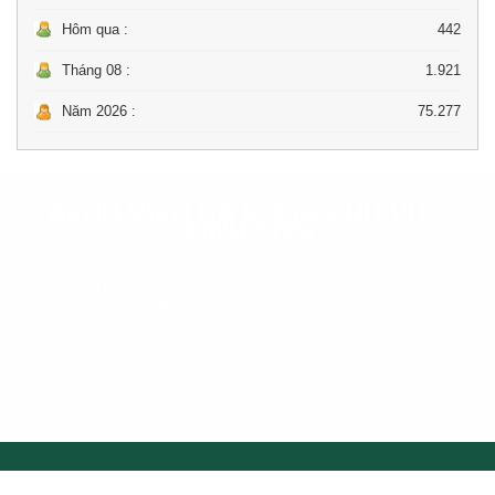
Hôm qua :
442
Tháng 08 :
1.921
Năm 2026 :
75.277
BỆNH VIỆN ĐA KHOA KHU VỰC
BÌNH SƠN
Đơn vị chủ quản :
http://trungtamytebinhson.com
BỆNH VIỆN ĐA KHOA KHU VỰC BÌNH SƠN Điện thoại: 02553850545
- 0255 3851371 - 0946 000099 - Đường dây nóng BYT: 1900-9095.
Địa chỉ: 86 Võ Thị Đệ, Tổ dân phố Châu Ổ, Xã Bình Sơn, Tỉnh Quảng
Ngãi, Việt Nam
Email: ttytbs@gmail.com
Trang Điện tử: http://trungtamytebinhson.com