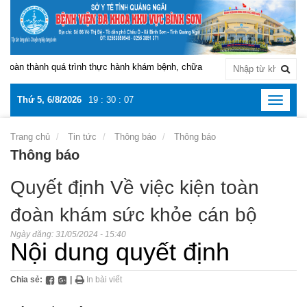
àn thành quá trình thực hành khám bệnh, chữa bệnh tại Bệnh viện Đa khoa
Thứ 5, 6/8/2026
19
:
30
:
07
Toggle
navigat
Trang chủ
Tin tức
Thông báo
Thông báo
Thông báo
Quyết định Về việc kiện toàn
đoàn khám sức khỏe cán bộ
Ngày đăng:
31/05/2024 - 15:40
Nội dung quyết định
Chia sẻ:
|
In bài viết