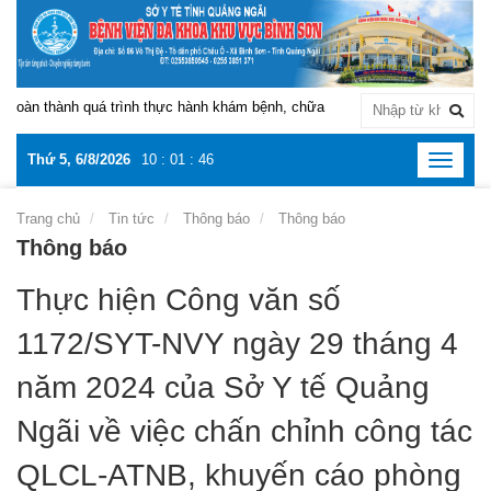
oàn thành quá trình thực hành khám bệnh, chữa bệnh tại Bệnh viện Đa khoa
Thứ 5, 6/8/2026
10
:
01
:
46
Toggle
navigat
Trang chủ
Tin tức
Thông báo
Thông báo
Thông báo
Thực hiện Công văn số
1172/SYT-NVY ngày 29 tháng 4
năm 2024 của Sở Y tế Quảng
Ngãi về việc chấn chỉnh công tác
QLCL-ATNB, khuyến cáo phòng