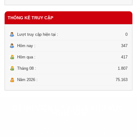
THỐNG KÊ TRUY CẬP
Lượt truy cập hiện tại :
0
Hôm nay :
347
Hôm qua :
417
Tháng 08 :
1.807
Năm 2026 :
75.163
BỆNH VIỆN ĐA KHOA KHU VỰC
BÌNH SƠN
Đơn vị chủ quản :
http://trungtamytebinhson.com
BỆNH VIỆN ĐA KHOA KHU VỰC BÌNH SƠN Điện thoại: 02553850545
- 0255 3851371 - 0946 000099 - Đường dây nóng BYT: 1900-9095.