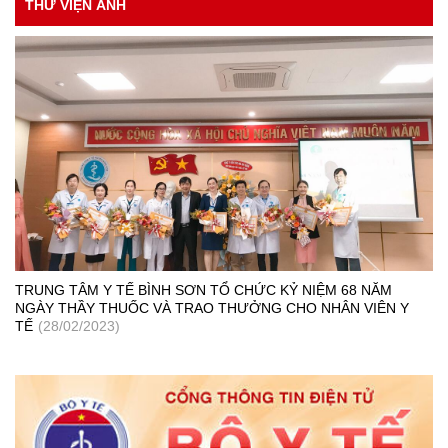
THƯ VIỆN ẢNH
TRUNG TÂM Y TẾ BÌNH SƠN TỔ CHỨC KỶ NIỆM 68 NĂM
NGÀY THẦY THUỐC VÀ TRAO THƯỞNG CHO NHÂN VIÊN Y
TẾ
(28/02/2023)