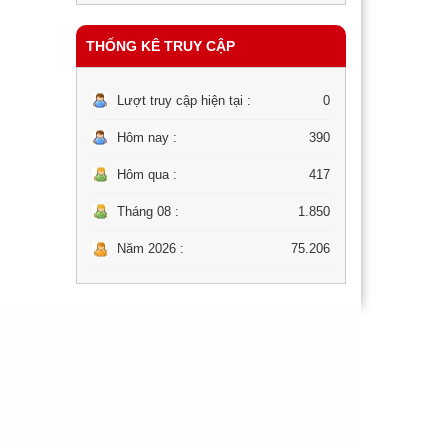
THỐNG KÊ TRUY CẬP
Lượt truy cập hiện tại :
0
Hôm nay :
390
Hôm qua :
417
Tháng 08 :
1.850
Năm 2026 :
75.206
ƠN
ng dây nóng BYT: 1900-9095.
 Nam