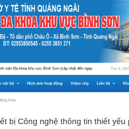
iện Đa khoa khu vực Bình Sơn (cập nhật đến ngày 03/8/2026)
THÔN
Thứ 5, 06/
n nội bộ
Hình ảnh hoạt động
Video clip
Liên hệ
Kh
động khác
m
 nội bộ
Tài liệu chuyên môn
Hỏi đáp
ết bị Công nghệ thông tin thiết yếu
Trung tâm
u chuyên môn
 tin công khai
Phần mềm tiện ích