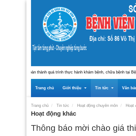
nh, người hoàn thành quá trình thực hành khám bệnh, chữa bệnh tại Bệnh v
Trang chủ
Giới thiệu
Tin tức
Văn bả
Trang chủ
Tin tức
Hoạt động chuyên môn
Hoạt 
Hoạt động khác
Trung tâm
Giới thiệu về Trung tâ
Tin tức - sự kiện
Tài liệu
Thông báo mời chào giá thi
Lãnh đạo
Giới thiệu về Đảng bộ 
Thông báo
Tài liệ
Thông