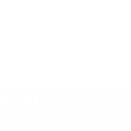
ỆNH VIỆN ĐA KHOA KHU VỰC BÌNH S
Đơn vị chủ quản :
http://trungtamytebinhson.com
BÌNH SƠN Điện thoại: 02553850545 - 0255 3851371 - 0946 000099 - Đườ
 chỉ: 86 Võ Thị Đệ, Tổ dân phố Châu Ổ, Xã Bình Sơn, Tỉnh Quảng Ngãi, Việt
Email: ttytbs@gmail.com