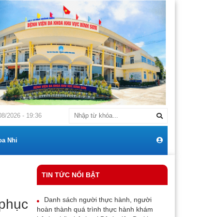
G BÁO Về việc: Mời chào giá cạnh tranh mua sắm máy điều hoà thương h
08/2026 - 19:36
oa Nhi
TIN TỨC NỔI BẬT
Danh sách người thực hành, người
 phục
hoàn thành quá trình thực hành khám