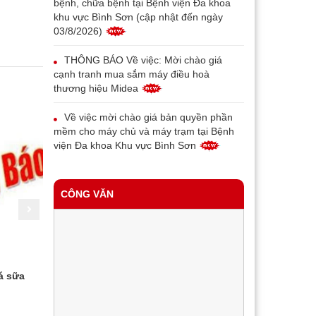
bệnh, chữa bệnh tại Bệnh viện Đa khoa
khu vực Bình Sơn (cập nhật đến ngày
03/8/2026)
THÔNG BÁO Về việc: Mời chào giá
cạnh tranh mua sắm máy điều hoà
thương hiệu Midea
Về việc mời chào giá bản quyền phần
mềm cho máy chủ và máy trạm tại Bệnh
viện Đa khoa Khu vực Bình Sơn
THÔNG BÁO V/v thay đổi địa chỉ, tên
gọi và mẫu con dấu của Bệnh viện đa
CÔNG VĂN
khoa khu vực Bình Sơn
Về việc mời chào giá máy in bill phục vụ
triển khai bệnh án điện tử tại Trung tâm Y
tế Bình Sơn
á sữa
Về việc mời cung cấp thư chào giá gói
Trung tâm Y
Về việc mời chào giá thiết bị đầu đọc
thầu: Mua sắm trang phục nhân viên y
tiếp nhận c
vân tay cho bệnh nhân phục vụ triển khai
tế năm 2025 của Trung tâm Y tế Bình
dựng giá gó