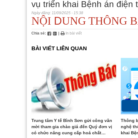
vụ triển khai Bệnh án điện 
Hoạt động chuyên mô
Phần mề
Thông
Chỉ đ
Ngày đăng:
11/09/2025 - 15:38
D
NỘI
UNG THÔNG 
Hoạt động phong trào
Biểu m
Hoạt 
Thể t
Liên kết - Hợp tác
Hoạt 
Hoạt 
Chia sẻ:
|
In bài viết
Gương mặt tiêu biểu
Hoạt 
Bác sĩ
BÀI VIẾT LIÊN QUAN
Lãnh 
o giá sữa
Trung tâm Y tế Bình Sơn gửi công văn
Thông b
mời tham gia chào giá đến Quý đơn vị
nghệ thôn
có chức năng cung cấp hoá chất
khai Bệnh án 