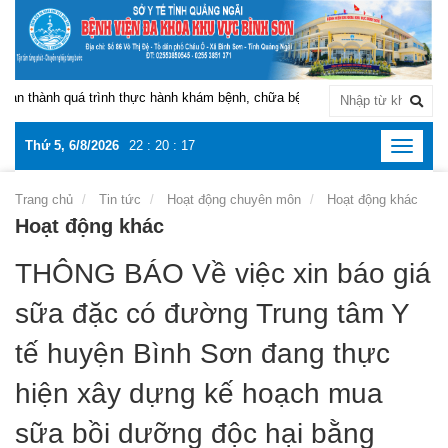
 thành quá trình thực hành khám bệnh, chữa bệnh tại Bệnh viện Đa khoa k
Thứ 5, 6/8/2026
22
:
20
:
18
Toggle
navigat
Trang chủ
Tin tức
Hoạt động chuyên môn
Hoạt động khác
Hoạt động khác
THÔNG BÁO Về việc xin báo giá
sữa đặc có đường Trung tâm Y
tế huyện Bình Sơn đang thực
hiện xây dựng kế hoạch mua
sữa bồi dưỡng độc hại bằng