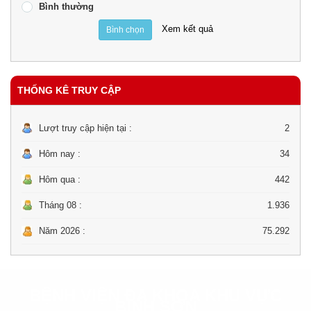
Bình thường
Xem kết quả
Bình chọn
THỐNG KÊ TRUY CẬP
Lượt truy cập hiện tại :
2
Hôm nay :
34
Hôm qua :
442
Tháng 08 :
1.936
Năm 2026 :
75.292
BỆNH VIỆN ĐA KHOA KHU VỰC
BÌNH SƠN