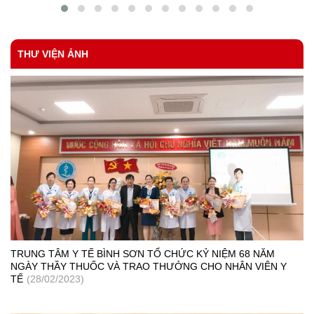
thị trấn.
THƯ VIỆN ẢNH
TRUNG TÂM Y TẾ BÌNH SƠN TỔ CHỨC KỶ NIỆM 68 NĂM
NGÀY THẦY THUỐC VÀ TRAO THƯỞNG CHO NHÂN VIÊN Y
TẾ
(28/02/2023)