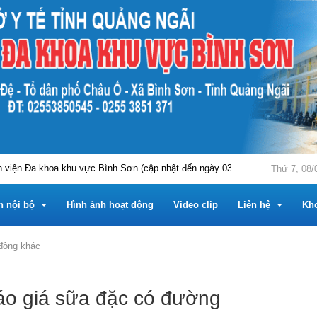
ện Đa khoa khu vực Bình Sơn (cập nhật đến ngày 03/8/2026)
THÔNG 
Thứ 7, 08/
n nội bộ
Hình ảnh hoạt động
Video clip
Liên hệ
Kh
động khác
m
 nội bộ
Tài liệu chuyên môn
Hỏi đáp
o giá sữa đặc có đường
Trung tâm
u chuyên môn
 tin công khai
Phần mềm tiện ích