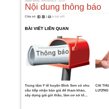
Ngày đăng:
30/05/2025 - 10:07
Nội dung thông báo
Hoạt động chuyên mô
Phần mề
Thông
Chỉ đ
Hoạt động phong trào
Biểu m
Hoạt 
Thể t
Chia sẻ:
|
In bài viết
Liên kết - Hợp tác
Hoạt 
Hoạt 
BÀI VIẾT LIÊN QUAN
Gương mặt tiêu biểu
Hoạt 
Bác sĩ
Lãnh 
IỆN KHI CAI
Trung tâm Y tế huyện Bình Sơn có nhu
CAI THU
cầu tiếp nhận báo giá để tham khảo,
LƯỢNG
xây dựng giá gói thầu, làm cơ sở tổ
chức lựa chọn nhà thầu cho gói thầu
nâng cấp máy chủ của Trung tâm Y tế