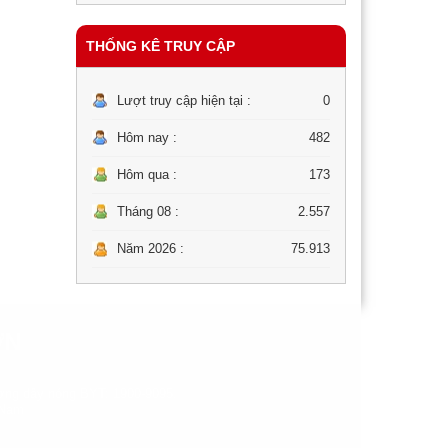
THỐNG KÊ TRUY CẬP
Lượt truy cập hiện tại :
0
Hôm nay :
482
Hôm qua :
173
Tháng 08 :
2.557
Năm 2026 :
75.913
ƠN
ng dây nóng BYT: 1900-9095.
 Nam