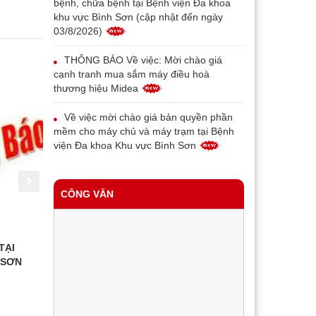
bệnh, chữa bệnh tại Bệnh viện Đa khoa
khu vực Bình Sơn (cập nhật đến ngày
03/8/2026)
THÔNG BÁO Về việc: Mời chào giá
cạnh tranh mua sắm máy điều hoà
thương hiệu Midea
Về việc mời chào giá bản quyền phần
mềm cho máy chủ và máy trạm tại Bệnh
viện Đa khoa Khu vực Bình Sơn
THÔNG BÁO V/v thay đổi địa chỉ, tên
gọi và mẫu con dấu của Bệnh viện đa
CÔNG VĂN
khoa khu vực Bình Sơn
Về việc mời chào giá máy in bill phục vụ
triển khai bệnh án điện tử tại Trung tâm Y
TẠI
Công văn về việc tuyên truyền kỷ niệm
Chỉ thị số 
tế Bình Sơn
 SƠN
135 năm Ngày sinh Chủ tịch Hồ Chí
tăng cường
Minh (19/5/1890 - 19/5/2025)
với công tác
Về việc mời chào giá thiết bị đầu đọc
chính, chí 
vân tay cho bệnh nhân phục vụ triển khai