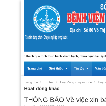
, người hoàn thành quá trình thực hành khám bệnh, chữa bệnh tại Bệnh vi
Trang chủ
Giới thiệu
Tin tức
Văn bả
Trang chủ
Tin tức
Hoạt động chuyên môn
Hoạt 
Hoạt động khác
Trung tâm
Giới thiệu về Trung tâ
Tin tức - sự kiện
Tài liệu
THÔNG BÁO Về việc xin bá
Lãnh đạo
Giới thiệu về Đảng bộ 
Thông báo
Tài liệ
Thông