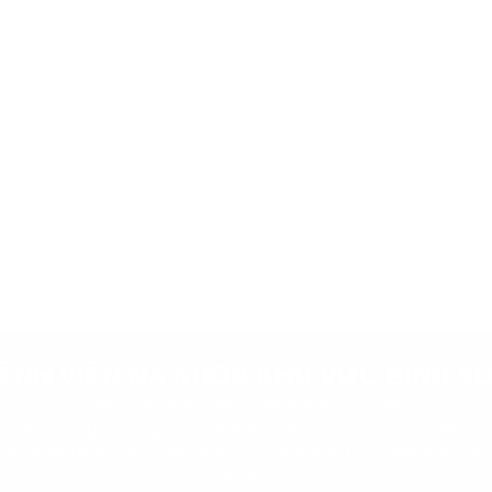
ỆNH VIỆN ĐA KHOA KHU VỰC BÌNH S
Đơn vị chủ quản :
http://trungtamytebinhson.com
BÌNH SƠN Điện thoại: 02553850545 - 0255 3851371 - 0946 000099 - Đườ
 chỉ: 86 Võ Thị Đệ, Tổ dân phố Châu Ổ, Xã Bình Sơn, Tỉnh Quảng Ngãi, Việt
Email: ttytbs@gmail.com