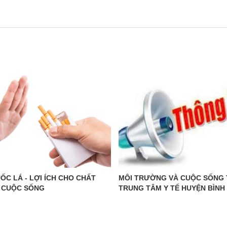
n
m tiện ích
 báo
ạo chuyên môn
Tài liệu nội bộ
ẫu
động khoa
hao
Tài liệu chuyên môn
động khác
động công đoàn
Phần mềm tiện ích
động khác
 tiêu biểu
Tài liệu nội bộ
đạo
ỐC LÁ - LỢI ÍCH CHO CHẤT
MÔI TRƯỜNG VÀ CUỘC SỐNG 
 CUỘC SỐNG
TRUNG TÂM Y TẾ HUYỆN BÌNH