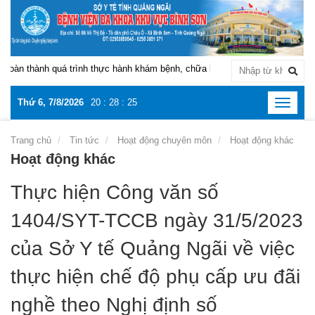
àn thành quá trình thực hành khám bệnh, chữa bệnh tại Bệnh viện Đa khoa 
Thứ 6, 7/8/2026
20
:
28
:
25
Toggle
navigat
Trang chủ
Tin tức
Hoạt động chuyên môn
Hoạt động khác
Hoạt động khác
Thực hiện Công văn số
1404/SYT-TCCB ngày 31/5/2023
của Sở Y tế Quảng Ngãi về việc
thực hiện chế độ phụ cấp ưu đãi
nghề theo Nghị định số