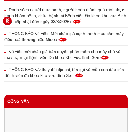
Danh sách người thực hành, người hoàn thành quá trình thực
hành khám bệnh, chữa bệnh tại Bệnh viện Đa khoa khu vực Bình
Sơn (cập nhật đến ngày 03/8/2026)
THÔNG BÁO Về việc: Mời chào giá cạnh tranh mua sắm máy
điều hoà thương hiệu Midea
Về việc mời chào giá bản quyền phần mềm cho máy chủ và
máy trạm tại Bệnh viện Đa khoa Khu vực Bình Sơn
THÔNG BÁO V/v thay đổi địa chỉ, tên gọi và mẫu con dấu của
Bệnh viện đa khoa khu vực Bình Sơn
Về việc mời chào giá máy in bill phục vụ triển khai bệnh án điện
tử tại Trung tâm Y tế Bình Sơn
CÔNG VĂN
Về việc mời chào giá thiết bị đầu đọc vân tay cho bệnh nhân
phục vụ triển khai bệnh án điện tử tại Trung tâm Y tế Bình Sơn
QUYẾT ĐỊNH Công khai tình hình thực hiện dự toán thu - chi