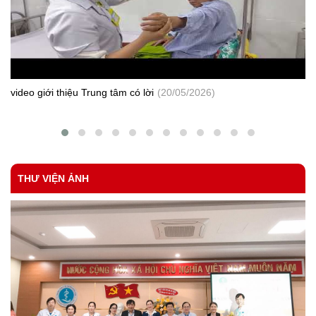
183/TTYTBS-KD
Tăng cường thực hiện tốt các quy định về quản lý sử dụng thuốc
gây nghiện, thuốc hướng tâm thần và tiền chất dùng làm thuốc
theo quy định tại Thông tư số 20/2017/TT-BYT ngày 10/05/2017
của Bộ Y tế
Số 338/SYT-NVY
Tăng cường công tác khám chữa bệnh và phòng, chống dịch
bệnh sau Tết và mùa Lễ hội
video giới thiệu Trung tâm có lời
(20/05/2026)
CV 76-KSBT
Tham mưu ban hành quyết định số lượng, thành phần và mức chi
cho cán bộ làm công tác phòng, chống HIV/ AIDS tại xã, phường,
thị trấn.
THƯ VIỆN ẢNH