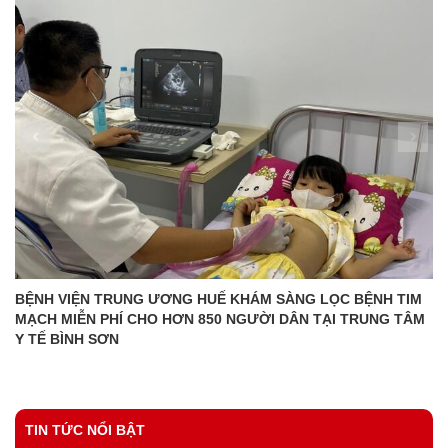
BỆNH VIỆN TRUNG ƯƠNG HUẾ KHÁM SÀNG LỌC BỆNH TIM
MẠCH MIỄN PHÍ CHO HƠN 850 NGƯỜI DÂN TẠI TRUNG TÂM
Y TẾ BÌNH SƠN
TIN TỨC NỔI BẬT