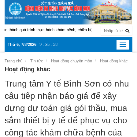
n thành quá trình thực hành khám bệnh, chữa bệnh tại Bệnh viện Đa khoa k
Thứ 6, 7/8/2026
9
:
25
:
38
Toggle
navigat
Trang chủ
Tin tức
Hoạt động chuyên môn
Hoạt động khác
Hoạt động khác
Trung tâm Y tế Bình Sơn có nhu
cầu tiếp nhận báo giá để xây
dựng dự toán giá gói thầu, mua
sắm thiết bị y tế để phục vụ cho
công tác khám chữa bệnh của