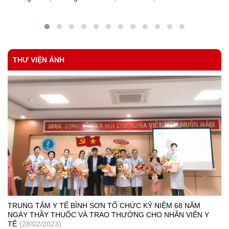
CV 76-KSBT
Tham mưu ban hành quyết định số lượng, thành phần và mức chi
cho cán bộ làm công tác phòng, chống HIV/ AIDS tại xã, phường,
thị trấn.
THƯ VIỆN ẢNH
TRUNG TÂM Y TẾ BÌNH SƠN TỔ CHỨC KỶ NIỆM 68 NĂM
NGÀY THẦY THUỐC VÀ TRAO THƯỞNG CHO NHÂN VIÊN Y
TẾ
(28/02/2023)