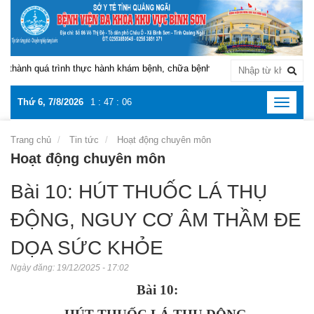
ành quá trình thực hành khám bệnh, chữa bệnh tại Bệnh viện Đa khoa khu 
Thứ 6, 7/8/2026
1
:
47
:
07
Toggle
navigat
Trang chủ
Tin tức
Hoạt động chuyên môn
Hoạt động chuyên môn
Bài 10: HÚT THUỐC LÁ THỤ
ĐỘNG, NGUY CƠ ÂM THẦM ĐE
DỌA SỨC KHỎE
Ngày đăng:
19/12/2025 - 17:02
Bài 10: