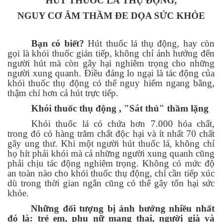
HÚT THUỐC LÁ THỤ ĐỘNG,
NGUY CƠ ÂM THẦM ĐE DỌA SỨC KHỎE
Bạn có biết?
Hút thuốc lá thụ động, hay còn
gọi là khói thuốc gián tiếp, không chỉ ảnh hưởng đến
người hút mà còn gây hại nghiêm trọng cho những
người xung quanh. Điều đáng lo ngại là tác động của
khói thuốc thụ động có thể nguy hiểm ngang bằng,
thậm chí hơn cả hút trực tiếp.
Khói thuốc thụ động , "Sát thủ" thầm lặng
Khói thuốc lá có chứa hơn 7.000 hóa chất,
trong đó có hàng trăm chất độc hại và ít nhất 70 chất
gây ung thư. Khi một người hút thuốc lá, không chỉ
họ hít phải khói mà cả những người xung quanh cũng
phải chịu tác động nghiêm trọng. Không có mức độ
an toàn nào cho khói thuốc thụ động, chỉ cần tiếp xúc
dù trong thời gian ngắn cũng có thể gây tổn hại sức
khỏe.
Những đối tượng bị ảnh hưởng nhiều nhất
đó là: trẻ em, phụ nữ mang thai, người già và