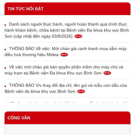
TIN TỨC NỔI BẬT
Danh sách người thực hành, người hoàn thành quá trình thực
hành khám bệnh, chữa bệnh tại Bệnh viện Đa khoa khu vực Bình
Sơn (cập nhật đến ngày 03/8/2026)
THÔNG BÁO Về việc: Mời chào giá cạnh tranh mua sắm máy
điều hoà thương hiệu Midea
Về việc mời chào giá bản quyền phần mềm cho máy chủ và
máy trạm tại Bệnh viện Đa khoa Khu vực Bình Sơn
THÔNG BÁO V/v thay đổi địa chỉ, tên gọi và mẫu con dấu của
Bệnh viện đa khoa khu vực Bình Sơn
Về việc mời chào giá máy in bill phục vụ triển khai bệnh án điện
tử tại Trung tâm Y tế Bình Sơn
CÔNG VĂN
Về việc mời chào giá thiết bị đầu đọc vân tay cho bệnh nhân
phục vụ triển khai bệnh án điện tử tại Trung tâm Y tế Bình Sơn