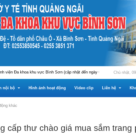
iện Đa khoa khu vực Bình Sơn (cập nhật đến ngày 03/8/2026)
THÔN
Chủ nhật, 09
n nội bộ
Hình ảnh hoạt động
Video clip
Liên hệ
Kh
động khác
m
 nội bộ
Tài liệu chuyên môn
Hỏi đáp
g cấp thư chào giá mua sắm trang
Trung tâm
u chuyên môn
 tin công khai
Phần mềm tiện ích