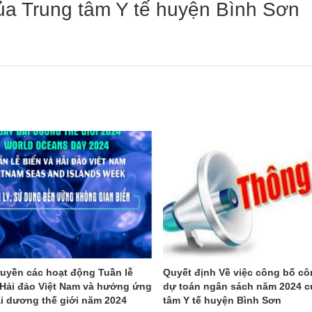
ủa Trung tâm Y tế huyện Bình Sơn
n
m tiện ích
 báo
ạo chuyên môn
Tài liệu nội bộ
ẫu
động khoa
hao
Tài liệu chuyên môn
động khác
động công đoàn
Phần mềm tiện ích
động khác
 tiêu biểu
Tài liệu nội bộ
đạo
ruyền các hoạt động Tuần lễ
Quyết định Về việc công bố cô
 Hải đảo Việt Nam và hưởng ứng
dự toán ngân sách năm 2024 c
i dương thế giới năm 2024
tâm Y tế huyện Bình Sơn