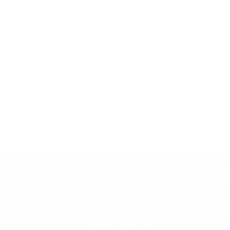
ỆNH VIỆN ĐA KHOA KHU VỰC BÌNH S
Đơn vị chủ quản :
http://trungtamytebinhson.com
BÌNH SƠN Điện thoại: 02553850545 - 0255 3851371 - 0946 000099 - Đườ
 chỉ: 86 Võ Thị Đệ, Tổ dân phố Châu Ổ, Xã Bình Sơn, Tỉnh Quảng Ngãi, Việt
Email: ttytbs@gmail.com