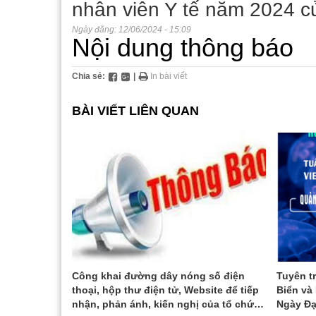
nhân viên Y tế năm 2024 c
Hoạt động chuyên mô
Phần mề
Thông
Chỉ đ
Ngày đăng:
12/06/2024 - 15:09
Nội dung thông báo
Hoạt động phong trào
Biểu m
Hoạt 
Thể t
Liên kết - Hợp tác
Hoạt 
Hoạt 
Chia sẻ:
|
In bài viết
Gương mặt tiêu biểu
Hoạt 
Bác sĩ
BÀI VIẾT LIÊN QUAN
Lãnh 
m Y tế huyện
Công khai đường dây nóng số điện
Tuyên t
nhận báo giá
thoại, hộp thư điện tử, Website để tiếp
Biển và
ây dựng giá
nhận, phản ánh, kiến nghị của tổ chức,
Ngày Đạ