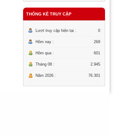
THỐNG KÊ TRUY CẬP
Lượt truy cập hiện tại :
0
Hôm nay :
269
Hôm qua :
601
Tháng 08 :
2.945
Năm 2026 :
76.301
ƠN
ng dây nóng BYT: 1900-9095.
 Nam