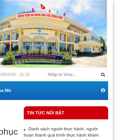
G BÁO Về việc: Mời chào giá cạnh tranh mua sắm máy điều hoà thương h
/08/2026 - 16:18
oa Nhi
TIN TỨC NỔI BẬT
Danh sách người thực hành, người
 phục
hoàn thành quá trình thực hành khám