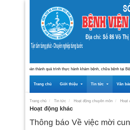
nh, người hoàn thành quá trình thực hành khám bệnh, chữa bệnh tại Bệnh v
Trang chủ
Giới thiệu
Tin tức
Văn bả
Trang chủ
Tin tức
Hoạt động chuyên môn
Hoạt 
Hoạt động khác
Trung tâm
Giới thiệu về Trung tâ
Tin tức - sự kiện
Tài liệu
Thông báo Về việc mời cun
Lãnh đạo
Giới thiệu về Đảng bộ 
Thông báo
Tài liệ
Thông