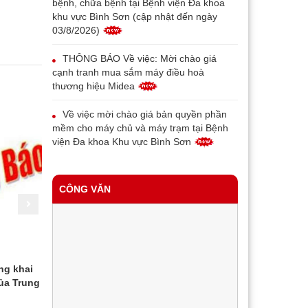
bệnh, chữa bệnh tại Bệnh viện Đa khoa
khu vực Bình Sơn (cập nhật đến ngày
03/8/2026)
THÔNG BÁO Về việc: Mời chào giá
cạnh tranh mua sắm máy điều hoà
thương hiệu Midea
Về việc mời chào giá bản quyền phần
mềm cho máy chủ và máy trạm tại Bệnh
viện Đa khoa Khu vực Bình Sơn
THÔNG BÁO V/v thay đổi địa chỉ, tên
gọi và mẫu con dấu của Bệnh viện đa
CÔNG VĂN
khoa khu vực Bình Sơn
Về việc mời chào giá máy in bill phục vụ
triển khai bệnh án điện tử tại Trung tâm Y
tế Bình Sơn
ng khai
Quyết định Về việc kiện toàn đoàn
Kế hoạch T
Về việc mời chào giá thiết bị đầu đọc
ủa Trung
khám sức khỏe cán bộ
hành động v
vân tay cho bệnh nhân phục vụ triển khai