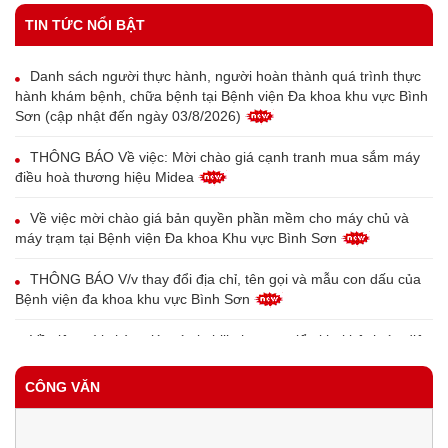
TIN TỨC NỔI BẬT
Danh sách người thực hành, người hoàn thành quá trình thực
hành khám bệnh, chữa bệnh tại Bệnh viện Đa khoa khu vực Bình
Sơn (cập nhật đến ngày 03/8/2026)
THÔNG BÁO Về việc: Mời chào giá cạnh tranh mua sắm máy
điều hoà thương hiệu Midea
Về việc mời chào giá bản quyền phần mềm cho máy chủ và
máy trạm tại Bệnh viện Đa khoa Khu vực Bình Sơn
THÔNG BÁO V/v thay đổi địa chỉ, tên gọi và mẫu con dấu của
Bệnh viện đa khoa khu vực Bình Sơn
Về việc mời chào giá máy in bill phục vụ triển khai bệnh án điện
tử tại Trung tâm Y tế Bình Sơn
CÔNG VĂN
Về việc mời chào giá thiết bị đầu đọc vân tay cho bệnh nhân
phục vụ triển khai bệnh án điện tử tại Trung tâm Y tế Bình Sơn