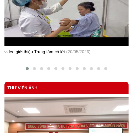
152/TTYT-BS
Tăng cường công tác phòng, chống bệnh thủy đậu
183/TTYTBS-KD
Tăng cường thực hiện tốt các quy định về quản lý sử dụng thuốc
gây nghiện, thuốc hướng tâm thần và tiền chất dùng làm thuốc
theo quy định tại Thông tư số 20/2017/TT-BYT ngày 10/05/2017
của Bộ Y tế
Số 338/SYT-NVY
Tăng cường công tác khám chữa bệnh và phòng, chống dịch
bệnh sau Tết và mùa Lễ hội
CV 76-KSBT
video giới thiệu Trung tâm có lời
(20/05/2026)
Tham mưu ban hành quyết định số lượng, thành phần và mức chi
cho cán bộ làm công tác phòng, chống HIV/ AIDS tại xã, phường,
thị trấn.
THƯ VIỆN ẢNH