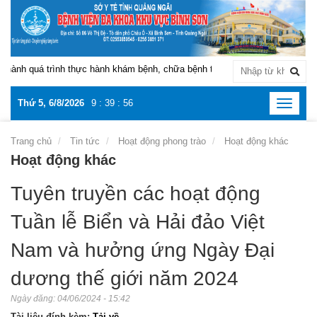
nh quá trình thực hành khám bệnh, chữa bệnh tại Bệnh viện Đa khoa khu vự
Thứ 5, 6/8/2026
9
:
39
:
56
Toggle
navigat
Trang chủ
Tin tức
Hoạt động phong trào
Hoạt động khác
Hoạt động khác
Tuyên truyền các hoạt động
Tuần lễ Biển và Hải đảo Việt
Nam và hưởng ứng Ngày Đại
dương thế giới năm 2024
Ngày đăng:
04/06/2024 - 15:42
Tài liệu đính kèm:
Tải về