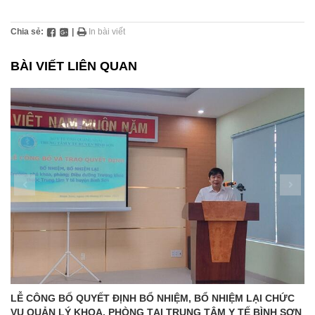
Chia sẻ:
|
In bài viết
BÀI VIẾT LIÊN QUAN
LỄ CÔNG BỐ QUYẾT ĐỊNH BỔ NHIỆM, BỔ NHIỆM LẠI CHỨC
VỤ QUẢN LÝ KHOA, PHÒNG TẠI TRUNG TÂM Y TẾ BÌNH SƠN