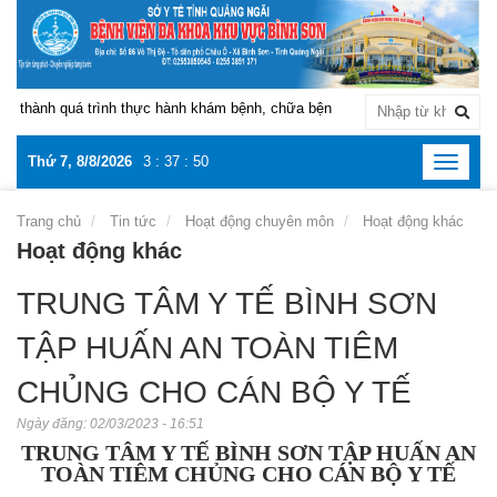
nh quá trình thực hành khám bệnh, chữa bệnh tại Bệnh viện Đa khoa khu vự
Thứ 7, 8/8/2026
3
:
37
:
51
Toggle
navigat
Trang chủ
Tin tức
Hoạt động chuyên môn
Hoạt động khác
Hoạt động khác
TRUNG TÂM Y TẾ BÌNH SƠN
TẬP HUẤN AN TOÀN TIÊM
CHỦNG CHO CÁN BỘ Y TẾ
Ngày đăng:
02/03/2023 - 16:51
TRUNG TÂM Y TẾ BÌNH SƠN TẬP HUẤN AN
TOÀN TIÊM CHỦNG CHO CÁN BỘ Y TẾ