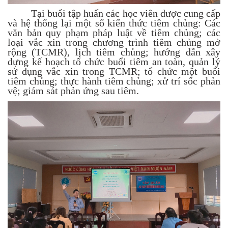
Tại buổi tập huấn các học viên được cung cấp
và hệ thống lại một số kiến thức tiêm chủng: Các
văn bản quy phạm pháp luật về tiêm chủng; các
loại vắc xin trong chương trình tiêm chủng mở
rộng (TCMR), lịch tiêm chủng; hướng dẫn xây
dựng kế hoạch tổ chức buổi tiêm an toàn, quản lý
sử dụng vắc xin trong TCMR; tổ chức một buổi
tiêm chủng; thực hành tiêm chủng; xử trí sốc phản
vệ; giám sát phản ứng sau tiêm.