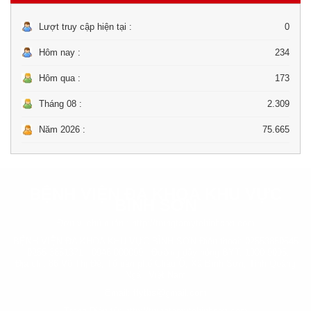
Lượt truy cập hiện tại :
0
Hôm nay :
234
Hôm qua :
173
Tháng 08 :
2.309
Năm 2026 :
75.665
BỆNH VIỆN ĐA KHOA KHU VỰC
BÌNH SƠN
Đơn vị chủ quản :
http://trungtamytebinhson.com
BỆNH VIỆN ĐA KHOA KHU VỰC BÌNH SƠN Điện thoại: 02553850545
- 0255 3851371 - 0946 000099 - Đường dây nóng BYT: 1900-9095.
Địa chỉ: 86 Võ Thị Đệ, Tổ dân phố Châu Ổ, Xã Bình Sơn, Tỉnh Quảng
Ngãi, Việt Nam
Email: ttytbs@gmail.com
Trang Điện tử: http://trungtamytebinhson.com