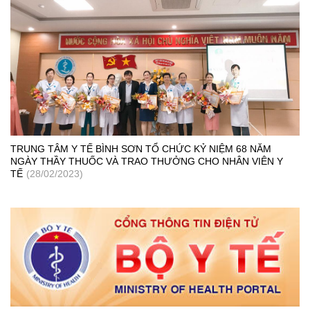
TRUNG TÂM Y TẾ BÌNH SƠN TỔ CHỨC KỶ NIỆM 68 NĂM
NGÀY THẦY THUỐC VÀ TRAO THƯỞNG CHO NHÂN VIÊN Y
TẾ
(28/02/2023)