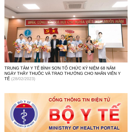
TRUNG TÂM Y TẾ BÌNH SƠN TỔ CHỨC KỶ NIỆM 68 NĂM
NGÀY THẦY THUỐC VÀ TRAO THƯỞNG CHO NHÂN VIÊN Y
TẾ
(28/02/2023)