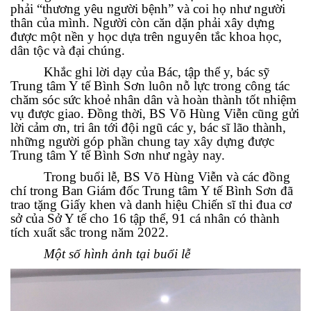
phải “thương yêu người bệnh” và coi họ như người
thân của mình. Người còn căn dặn phải xây dựng
được một nền y học dựa trên nguyên tắc khoa học,
dân tộc và đại chúng.
Khắc ghi lời dạy của Bác, tập thể y, bác sỹ
Trung tâm Y tế Bình Sơn luôn nỗ lực trong công tác
chăm sóc sức khoẻ nhân dân và hoàn thành tốt nhiệm
vụ được giao. Đồng thời, BS Võ Hùng Viễn cũng gửi
lời cảm ơn, tri ân tới đội ngũ các y, bác sĩ lão thành,
những người góp phần chung tay xây dựng được
Trung tâm Y tế Bình Sơn như ngày nay.
Trong buổi lễ, BS Võ Hùng Viễn và các đồng
chí trong Ban Giám đốc Trung tâm Y tế Bình Sơn đã
trao tặng Giấy khen và danh hiệu Chiến sĩ thi đua cơ
sở của Sở Y tế cho 16 tập thể, 91 cá nhân có thành
tích xuất sắc trong năm 2022.
Một số hình ảnh tại buổi lễ