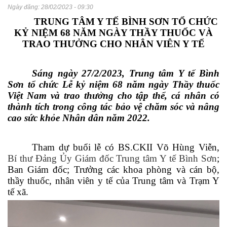
Ngày đăng:
28/02/2023 - 09:30
TRUNG TÂM Y TẾ BÌNH SƠN TỔ CHỨC
KỶ NIỆM 68 NĂM NGÀY THẦY THUỐC VÀ
TRAO THƯỞNG CHO NHÂN VIÊN Y TẾ
Sáng ngày 27/2/2023, Trung tâm Y tế Bình
Sơn tổ chức Lễ kỷ niệm 68 năm ngày Thầy thuốc
Việt Nam và trao thưởng cho tập thể, cá nhân có
thành tích trong công tác bảo vệ chăm sóc và nâng
cao sức khỏe Nhân dân năm 2022.
Tham dự buổi lễ có BS.CKII Võ Hùng Viễn,
Bí thư Đảng Ủy Giám đốc Trung tâm Y tế Bình Sơn
;
Ban Giám đốc; Trưởng các khoa phòng và cán bộ,
thầy thuốc, nhân viên y tế của Trung tâm và Trạm Y
tế xã.