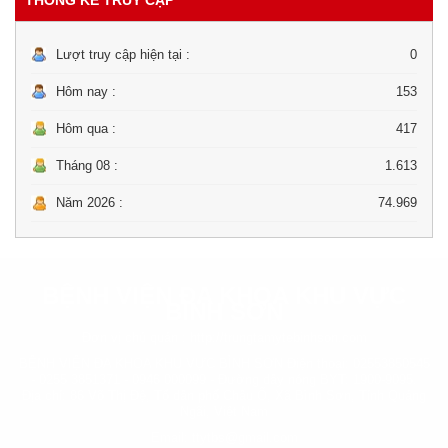
Lượt truy cập hiện tại :
0
Hôm nay :
153
Hôm qua :
417
Tháng 08 :
1.613
Năm 2026 :
74.969
BỆNH VIỆN ĐA KHOA KHU VỰC
BÌNH SƠN
Đơn vị chủ quản :
http://trungtamytebinhson.com
BỆNH VIỆN ĐA KHOA KHU VỰC BÌNH SƠN Điện thoại: 02553850545
- 0255 3851371 - 0946 000099 - Đường dây nóng BYT: 1900-9095.
Địa chỉ: 86 Võ Thị Đệ, Tổ dân phố Châu Ổ, Xã Bình Sơn, Tỉnh Quảng
Ngãi, Việt Nam
Email: ttytbs@gmail.com