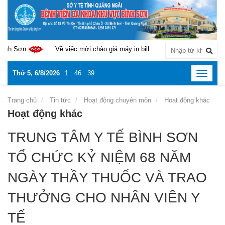
iệc mời chào giá máy in bill phục vụ triển khai bệnh án điện tử tại Trung tâ
Thứ 5, 6/8/2026
1
:
46
:
40
Toggle
navigat
Trang chủ
Tin tức
Hoạt động chuyên môn
Hoạt động khác
Hoạt động khác
TRUNG TÂM Y TẾ BÌNH SƠN
TỔ CHỨC KỶ NIỆM 68 NĂM
NGÀY THẦY THUỐC VÀ TRAO
THƯỞNG CHO NHÂN VIÊN Y
TẾ