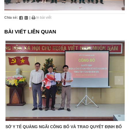
Chia sẻ:
|
In bài viết
BÀI VIẾT LIÊN QUAN
SỞ Y TẾ QUẢNG NGÃI CÔNG BỐ VÀ TRAO QUYẾT ĐỊNH BỔ