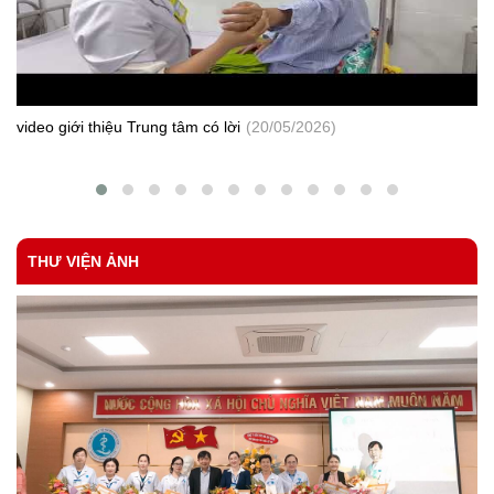
CV 76-KSBT
Tham mưu ban hành quyết định số lượng, thành phần và mức chi
cho cán bộ làm công tác phòng, chống HIV/ AIDS tại xã, phường,
thị trấn.
video giới thiệu Trung tâm có lời
(20/05/2026)
THƯ VIỆN ẢNH