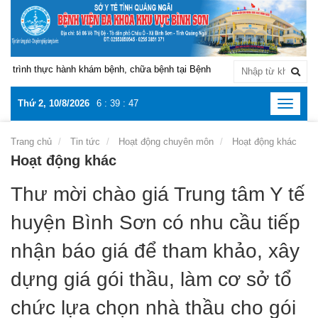
trình thực hành khám bệnh, chữa bệnh tại Bệnh viện Đa khoa khu vực Bình
Thứ 2, 10/8/2026
6
:
39
:
47
Toggle
navigat
Trang chủ
Tin tức
Hoạt động chuyên môn
Hoạt động khác
Hoạt động khác
Thư mời chào giá Trung tâm Y tế
huyện Bình Sơn có nhu cầu tiếp
nhận báo giá để tham khảo, xây
dựng giá gói thầu, làm cơ sở tổ
chức lựa chọn nhà thầu cho gói