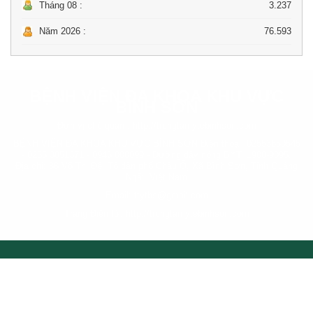
Tháng 08 :
3.237
Năm 2026 :
76.593
BỆNH VIỆN ĐA KHOA KHU VỰC
BÌNH SƠN
Đơn vị chủ quản :
http://trungtamytebinhson.com
BỆNH VIỆN ĐA KHOA KHU VỰC BÌNH SƠN Điện thoại: 02553850545
- 0255 3851371 - 0946 000099 - Đường dây nóng BYT: 1900-9095.
Địa chỉ: 86 Võ Thị Đệ, Tổ dân phố Châu Ổ, Xã Bình Sơn, Tỉnh Quảng
Ngãi, Việt Nam
Email: ttytbs@gmail.com
Trang Điện tử: http://trungtamytebinhson.com