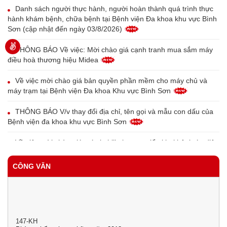
Danh sách người thực hành, người hoàn thành quá trình thực
hành khám bệnh, chữa bệnh tại Bệnh viện Đa khoa khu vực Bình
Sơn (cập nhật đến ngày 03/8/2026)
THÔNG BÁO Về việc: Mời chào giá cạnh tranh mua sắm máy
điều hoà thương hiệu Midea
Về việc mời chào giá bản quyền phần mềm cho máy chủ và
máy trạm tại Bệnh viện Đa khoa Khu vực Bình Sơn
THÔNG BÁO V/v thay đổi địa chỉ, tên gọi và mẫu con dấu của
Bệnh viện đa khoa khu vực Bình Sơn
Về việc mời chào giá máy in bill phục vụ triển khai bệnh án điện
tử tại Trung tâm Y tế Bình Sơn
CÔNG VĂN
Về việc mời chào giá thiết bị đầu đọc vân tay cho bệnh nhân
phục vụ triển khai bệnh án điện tử tại Trung tâm Y tế Bình Sơn
QUYẾT ĐỊNH Công khai tình hình thực hiện dự toán thu - chi
147-KH
ngân sách 6 tháng đầu năm 2026
Phòng chống tham nhũng năm 2018