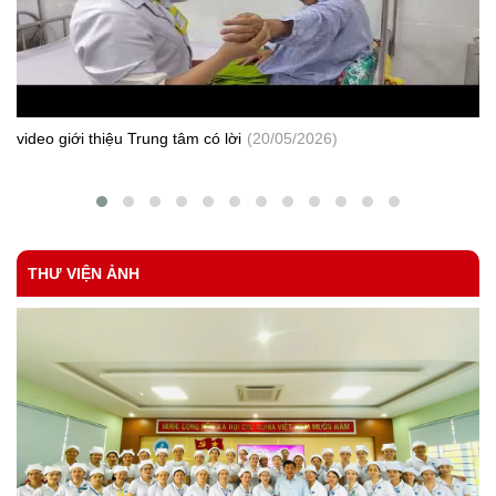
183/TTYTBS-KD
Tăng cường thực hiện tốt các quy định về quản lý sử dụng thuốc
gây nghiện, thuốc hướng tâm thần và tiền chất dùng làm thuốc
theo quy định tại Thông tư số 20/2017/TT-BYT ngày 10/05/2017
của Bộ Y tế
Số 338/SYT-NVY
Tăng cường công tác khám chữa bệnh và phòng, chống dịch
video giới thiệu Trung tâm có lời
(20/05/2026)
bệnh sau Tết và mùa Lễ hội
CV 76-KSBT
Tham mưu ban hành quyết định số lượng, thành phần và mức chi
cho cán bộ làm công tác phòng, chống HIV/ AIDS tại xã, phường,
thị trấn.
THƯ VIỆN ẢNH