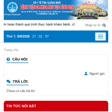
ời hoàn thành quá trình thực hành khám bệnh, chữa bệnh tại Bệnh viện Đa 
Thứ 7, 8/8/2026
17
:
01
:
08
Toggle
navigat
Trang chủ
CÂU HỎI:
Người gửi:
TRẢ LỜI:
Chưa có câu trả lời
TIN TỨC NỔI BẬT