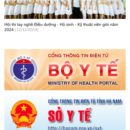
TRUNG TÂM Y TẾ BÌNH SƠN TỔ CHỨC KỶ NIỆM 68 NĂM
NGÀY THẦY THUỐC VÀ TRAO THƯỞNG CHO NHÂN VIÊN Y
TẾ
(28/02/2023)