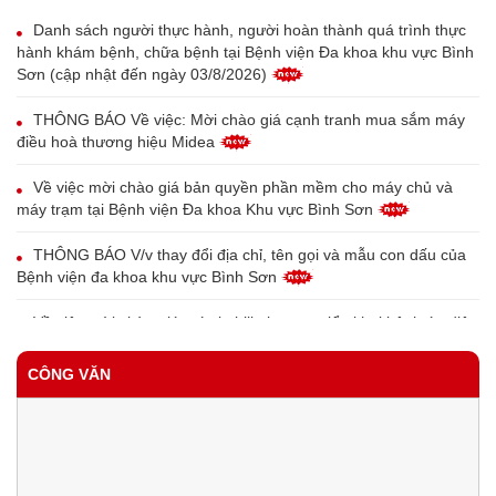
Danh sách người thực hành, người hoàn thành quá trình thực
hành khám bệnh, chữa bệnh tại Bệnh viện Đa khoa khu vực Bình
Sơn (cập nhật đến ngày 03/8/2026)
THÔNG BÁO Về việc: Mời chào giá cạnh tranh mua sắm máy
điều hoà thương hiệu Midea
Về việc mời chào giá bản quyền phần mềm cho máy chủ và
máy trạm tại Bệnh viện Đa khoa Khu vực Bình Sơn
THÔNG BÁO V/v thay đổi địa chỉ, tên gọi và mẫu con dấu của
Bệnh viện đa khoa khu vực Bình Sơn
Về việc mời chào giá máy in bill phục vụ triển khai bệnh án điện
tử tại Trung tâm Y tế Bình Sơn
CÔNG VĂN
Về việc mời chào giá thiết bị đầu đọc vân tay cho bệnh nhân
phục vụ triển khai bệnh án điện tử tại Trung tâm Y tế Bình Sơn
QUYẾT ĐỊNH Công khai tình hình thực hiện dự toán thu - chi